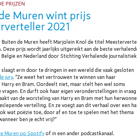
E PRIJZEN
de Muren wint prijs
rverteller 2021
 Buiten de Muren heeft Marjolein Knol de titel Meesterverte
Deze prijs wordt jaarlijks uitgereikt aan de beste verhalend
it Belgie en Nederland door Stichting Verhalende Journalistiek
 slaagt erin door te dringen in een wereld die vaak gesloten
de jury
. "Ze weet het vertrouwen te winnen van haar
Harry en Bram. Oordeelt niet, maar stelt hen wel soms
vragen. En durft ook haar eigen veronderstellingen in vraag
maakt van de worsteling van Harry en Bram met hun herwonn
eslepende vertelling. En ze voegt aan dit verhaal over een h
ook wat poëzie toe, door af en toe te spelen met het thema
wanneer ben je echt vrij?"
 de Muren op Spotify
of in een ander podcastkanaal.