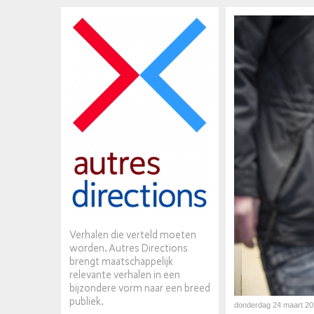
Verhalen die verteld moeten
worden. Autres Directions
brengt maatschappelijk
relevante verhalen in een
bijzondere vorm naar een breed
publiek.
donderdag 24 maart 20