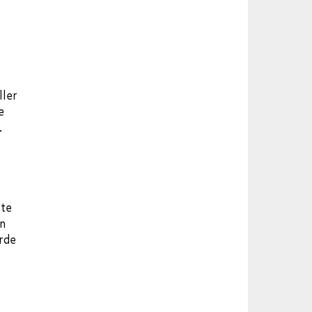
ller
e
.
 te
en
arde