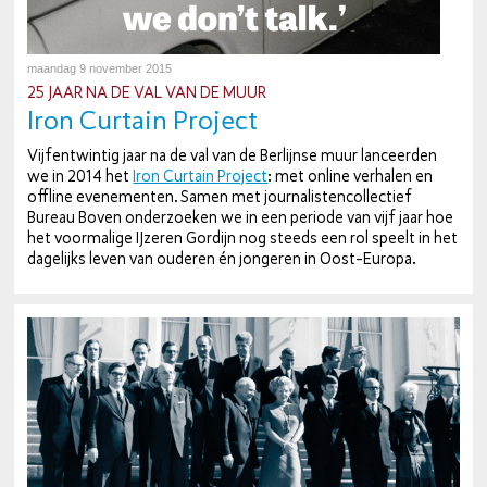
maandag 9 november 2015
25 JAAR NA DE VAL VAN DE MUUR
Iron Curtain Project
Vijf­en­twin­tig jaar na de val van de Berlijnse muur lan­ceer­den
we in 2014 het
Iron Curtain Project
: met online verhalen en
offline eve­ne­men­ten. Samen met jour­na­lis­ten­col­lec­tief
Bureau Boven on­der­zoe­ken we in een periode van vijf jaar hoe
het voor­ma­li­ge IJzeren Gordijn nog steeds een rol speelt in het
dagelijks leven van ouderen én jongeren in Oost-Eu­ro­pa.