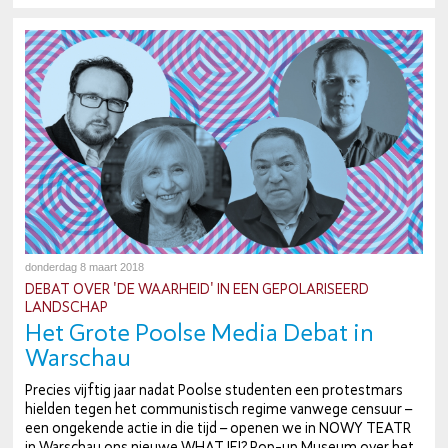
donderdag 8 maart 2018
DEBAT OVER 'DE WAARHEID' IN EEN GE­PO­LA­RI­SEERD
LANDSCHAP
Het Grote Poolse Media Debat in
Warschau
Precies vijftig jaar nadat Poolse studenten een pro­test­mars
hielden tegen het com­mu­nis­tisch regime vanwege censuur –
een ongekende actie in die tijd – openen we in NOWY TEATR
in Warschau ons nieuwe WHAT IF!? Pop-up Museum over het