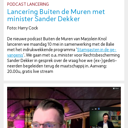
PODCAST LANCERING
Lancering Buiten de Muren met
minister Sander Dekker
Foto: Harry Cock
De nieuwe podcast Buiten de Muren van Marjolein Knol
lanceren we maandag 10 mei in sa­men­wer­king met de Balie
met het in­druk­wek­ken­de programma '
Stam­gas­ten in de ge­
van­ge­nis
'. We gaan met o.a. minister voor Rechts­be­scher­ming
Sander Dekker in gesprek over de vraag hoe we (ex-)ge­de­ti­
neer­den be­ge­lei­den terug de maat­schap­pij in. Aanvang:
20.00u, gratis live stream