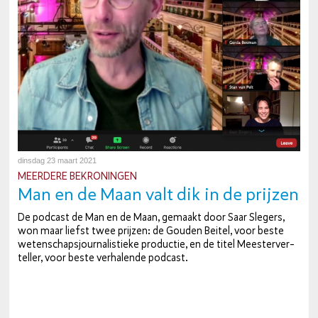
dinsdag 23 maart 2021
MEERDERE BE­KRO­NIN­GEN
Man en de Maan valt dik in de prijzen
De podcast de Man en de Maan, gemaakt door Saar Slegers,
won maar liefst twee prijzen: de Gouden Beitel, voor beste
we­ten­schaps­jour­na­lis­tie­ke productie, en de titel Mees­ter­ver­
tel­ler, voor beste ver­ha­len­de podcast.