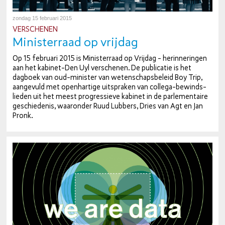
zondag 15 februari 2015
VER­SCHE­NEN
Mi­nis­ter­raad op vrijdag
Op 15 februari 2015 is Mi­nis­ter­raad op Vrijdag - her­in­ne­rin­gen
aan het ka­bi­net-Den Uyl ver­sche­nen. De pu­bli­ca­tie is het
dagboek van oud-mi­nis­ter van we­ten­schaps­be­leid Boy Trip,
aangevuld met open­har­ti­ge uit­spra­ken van col­le­ga-be­winds­
lie­den uit het meest pro­gres­sie­ve kabinet in de par­le­men­tai­re
ge­schie­de­nis, waaronder Ruud Lubbers, Dries van Agt en Jan
Pronk.