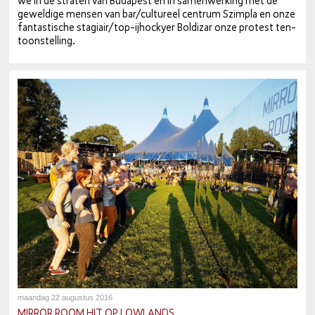
we in de straten van Budapest en in sa­men­wer­king met de
geweldige mensen van bar/cultureel centrum Szimpla en onze
fan­tas­ti­sche stagiair/top-ij­hoc­ky­er Boldizar onze protest ten­
toon­stel­ling.
maandag 22 augustus 2016
MIRROR ROOM HIT OP LOWLANDS