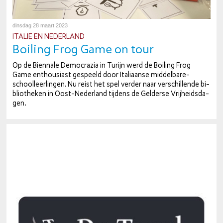
dinsdag 28 maart 2023
ITALIE EN NEDERLAND
Boiling Frog Game on tour
Op de Biennale De­mo­cra­zia in Turijn werd de Boiling Frog
Game en­thou­si­ast gespeeld door Ita­li­aan­se mid­del­ba­re­
school­leer­lin­gen. Nu reist het spel verder naar ver­schil­len­de bi­
bli­o­the­ken in Oost-Ne­der­land tijdens de Gelderse Vrij­heids­da­
gen.