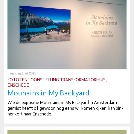
maandag 1 juli 2013
FO­TO­TEN­TOON­STEL­LING TRANS­FOR­MA­TOR­HUIS,
ENSCHEDE
Mounains in My Backyard
Wie de expositie Mountains in My Backyard in Amsterdam
gemist heeft of gewoon nog eens wil komen kijken, kan bin­
nen­kort naar Enschede.