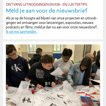
ONTVANG UIT­NO­DI­GIN­GEN EN KIJK- EN LUIS­TER­TIPS
Meld je aan voor de nieuws­brief
Als je op de hoogte wil blijven van onze projecten en uit­no­di­
gin­gen wil ontvangen voor lan­ce­rin­gen, ex­po­si­ties, nieuwe
podcasts en films: meld je dan nu aan voor onze nieuws­brief.
Ik wil me aanmelden.