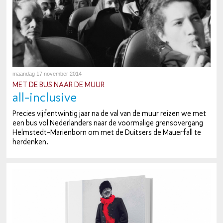
maandag 17 november 2014
MET DE BUS NAAR DE MUUR
all-in­clu­si­ve
Precies vijf­en­twin­tig jaar na de val van de muur reizen we met
een bus vol Ne­der­lan­ders naar de voor­ma­li­ge grens­over­gang
Helm­stedt-Ma­rien­born om met de Duitsers de Mauerfall te
herdenken.