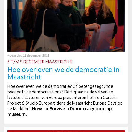
woensdag 11 december 2019
6 T/M 9 DECEMBER MAAS­TRICHT
Hoe overleven we de de­mo­cra­tie in
Maas­tricht
Hoe overleven we de de­mo­cra­tie? Of beter gezegd: hoe
overleeft de de­mo­cra­tie ons? Dertig jaar na de val van de
laatste dic­ta­tu­ren van Europa pre­sen­te­ren het Iron Curtain
Project & Studio Europa tijdens de Maas­tricht Europe Days op
de Markt het
How to Survive a Democracy p
op-up
museum
.