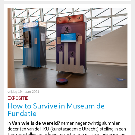
vrijdag 19 maart 2021
EXPOSITIE
How to Survive in Museum de
Fundatie
In
Van wie is de wereld?
nemen ne­gentwin­tig alumni en
docenten van de HKU (kunst­aca­de­mie Utrecht) stelling in een
ten­toon­stel­ling over kunst en activisme naar aanleding van het