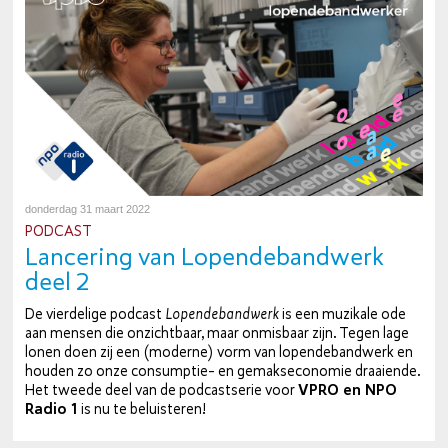
donderdag 31 maart 2022
PODCAST
Lancering van Lo­pen­de­band­werk
deel 2
De vier­de­li­ge podcast
Lo­pen­de­band­werk
is een muzikale ode
aan mensen die on­zicht­baar, maar onmisbaar zijn. Tegen lage
lonen doen zij een (moderne) vorm van lo­pen­de­band­werk en
houden zo onze con­sump­tie- en ge­mak­seco­no­mie draaiende.
Het tweede deel van de pod­cast­se­rie voor
VPRO en NPO
Radio 1
is nu te be­luis­te­ren!