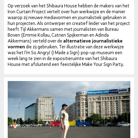
Op verzoek van het Shibaura House hebben de makers van het
Iron Curtain Project vertelt over hun werkwijze en de manier
waarop zij nieuwe me­dia­vor­men en jour­na­lis­tiek gebruiken in
hun projecten. Als ontwerper en creatief leider van het project
heeft Tijl Akkermans samen met jour­na­lis­ten van Bureau
Boven (Emmie Kollau, Catrien Spij­ker­man en Adinda
Akkermans) verteld over de
al­ter­na­tie­ve jour­na­lis­tie­ke
vormen
die zij gebruiken. Ter il­lu­stra­tie van deze werkwijze
was het I’m So Angry! (I Made a Sign) pop-up museum een
week lang te zien in de ex­po­si­tie­ruim­te van het Shibaura
House met af­slui­tend een fees­te­lij­ke Make Your Sign Party.