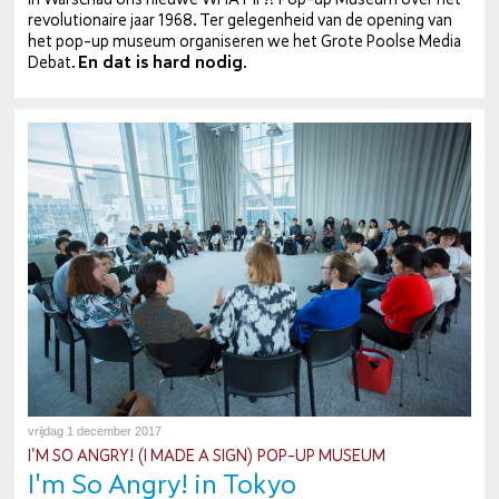
re­vo­lu­ti­o­nai­re jaar 1968. Ter ge­le­gen­heid van de opening van
het pop-up museum or­ga­ni­se­ren we het Grote Poolse Media
Debat.
En dat is hard nodig
.
vrijdag 1 december 2017
I'M SO ANGRY! (I MADE A SIGN) POP-UP MUSEUM
I'm So Angry! in Tokyo