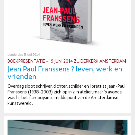
donderdag 5 juni 2014
BOEK­PRE­SEN­TA­TIE - 19 JUNI 2014 ZUI­DER­KERK AMSTERDAM
Jean Paul Franssens ? leven, werk en
vrienden
Overdag sloot schrijver, dichter, schilder en li­bret­tist Jean-Paul
Franssens (1938-2003) zich op in zijn atelier, maar ’s avonds
was hij het flam­boy­an­te mid­del­punt van de Am­ster­dam­se
kunst­we­reld.