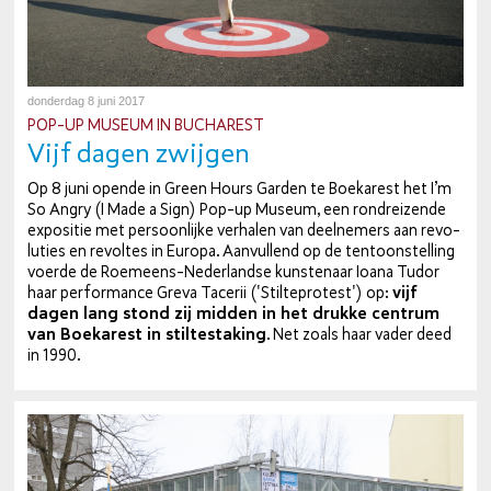
donderdag 8 juni 2017
POP-UP MUSEUM IN BUCHAREST
Vijf dagen zwijgen
Op 8 juni opende in Green Hours Garden te Boekarest het I’m
So Angry (I Made a Sign) Pop-up Museum, een rond­rei­zen­de
expositie met per­soon­lij­ke verhalen van deel­ne­mers aan re­vo­
lu­ties en revoltes in Europa. Aan­vul­lend op de ten­toon­stel­ling
voerde de Roe­meens-Ne­der­land­se kun­ste­naar Ioana Tudor
haar per­for­man­ce Greva Tacerii ('Stil­te­pro­test') op:
vijf
dagen lang stond zij midden in het drukke centrum
van Boekarest in stil­te­sta­king
. Net zoals haar vader deed
in 1990.