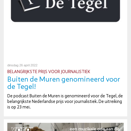
dinsdag 26 april 2022
BE­LANG­RIJK­STE PRIJS VOOR JOUR­NA­LIS­TIEK
Buiten de Muren ge­no­mi­neerd voor
de Tegel!
De podcast Buiten de Muren is ge­no­mi­neerd voor de Tegel, de
be­lang­rijk­ste Ne­der­land­se prijs voor jour­na­lis­tiek. De uit­rei­king
is op 23 mei.