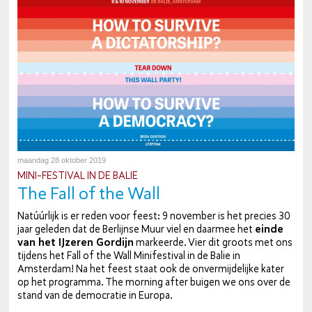
maandag 28 oktober 2019
MI­NI-FES­TI­VAL IN DE BALIE
The Fall of the Wall
Natúúrlijk is er reden voor feest: 9 november is het precies 30
jaar geleden dat de Berlijnse Muur viel en daarmee het
einde
van het IJzeren Gordijn
markeerde. Vier dit groots met ons
tijdens het Fall of the Wall Mi­ni­fes­ti­val in de Balie in
Amsterdam! Na het feest staat ook de on­ver­mij­de­lij­ke kater
op het programma. The morning after buigen we ons over de
stand van de de­mo­cra­tie in Europa.