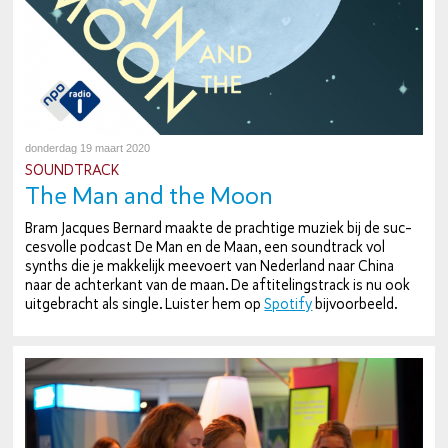
donderdag 19 maart 2020
SOUND­TRACK
The Man and the Moon
Bram Jacques Bernard maakte de prachtige muziek bij de suc­
ces­vol­le podcast De Man en de Maan, een sound­track vol
synths die je makkelijk meevoert van Nederland naar China
naar de ach­ter­kant van de maan. De af­ti­te­lingstrack is nu ook
uit­ge­bracht als single. Luister hem op
Spotify
bij­voor­beeld.