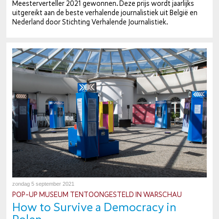
Mees­ter­ver­tel­ler 2021 gewonnen. Deze prijs wordt jaarlijks
uit­ge­reikt aan de beste ver­ha­len­de jour­na­lis­tiek uit België en
Nederland door Stichting Ver­ha­len­de Jour­na­lis­tiek.
zondag 5 september 2021
POP-UP MUSEUM TEN­TOON­GE­STELD IN WARSCHAU
How to Survive a Democracy in