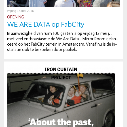
vrijdag 13 mei 2016
OPENING
WE ARE DATA op FabCity
In aan­we­zig­heid van ruim 100 gasten is op vrijdag 13 mei j.l.
met veel en­thou­si­as­me de We Are Data - Mirror Room ge­lan­
ceerd op het FabCity terrein in Amsterdam. Vanaf nu is de in­
stal­la­tie ook te bezoeken door publiek.