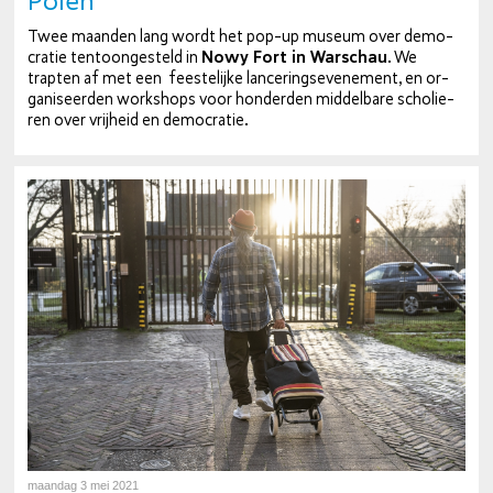
Polen
Twee maanden lang wordt het pop-up museum over de­mo­
cra­tie ten­toon­ge­steld in
Nowy Fort in Warschau
. We
trapten af met een fees­te­lij­ke lan­ce­rings­eve­ne­ment, en or­
ga­ni­seer­den workshops voor honderden mid­del­ba­re scho­lie­
ren over vrijheid en de­mo­cra­tie.
maandag 3 mei 2021