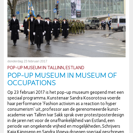
donderdag 23 februari 2017
POP-UP MUSEUM IN TALLINN, ESTLAND
POP-UP MUSEUM IN MUSEUM OF
OC­CU­PA­TI­ONS
Op 23 februari 2017 is het pop-up museum geopend met een
speciaal programma. Kun­ste­naar Sandra Kos­oro­to­va voerde
haar per­for­man­ce 'Fashion activism as a reaction to hyper
con­su­me­rism' uit, professor aan de ge­re­no­meeer­de kunst­
aca­de­mie van Tallinn Ivar Sakk sprak over pro­test­pos­ter­de­sign
in de jaren net voor de on­af­han­ke­lijk­heid van Estland, een
periode van ongekende vrijheid en mo­ge­lijk­he­den. Schrij­vers
Kaija Kängsepp en Sandra Jõgeva droegen speciaal ge­schre­ven