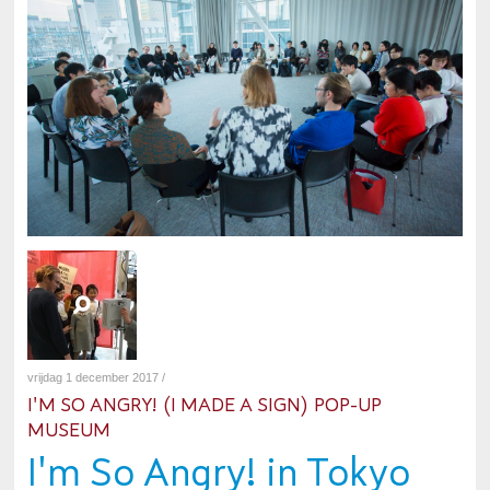
vrijdag 1 december 2017 /
I'M SO ANGRY! (I MADE A SIGN) POP-UP
MUSEUM
I'm So Angry! in Tokyo