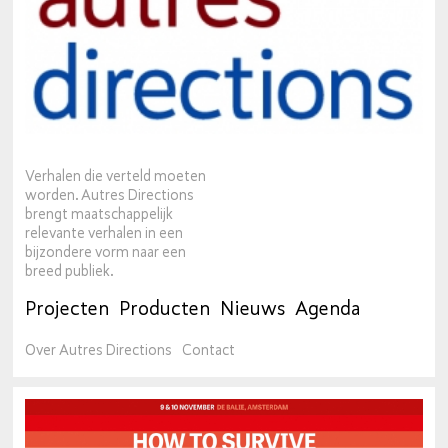
Verhalen die verteld moeten
worden. Autres Directions
brengt maatschappelijk
relevante verhalen in een
bijzondere vorm naar een
breed publiek.
Projecten
Producten
Nieuws
Agenda
Over Autres Directions
Contact