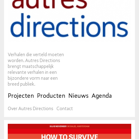
Verhalen die verteld moeten
worden. Autres Directions
brengt maatschappelijk
relevante verhalen in een
bijzondere vorm naar een
breed publiek.
Projecten
Producten
Nieuws
Agenda
Over Autres Directions
Contact