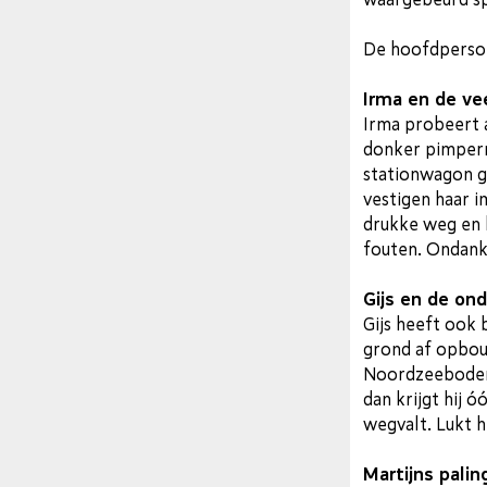
De hoofdperso
Irma en de ve
Irma probeert a
donker pimpern
stationwagon ga
vestigen haar i
drukke weg en 
fouten. Ondanks
Gijs en de on
Gijs heeft ook 
grond af opbou
Noordzeebodem n
dan krijgt hij 
wegvalt. Lukt 
Martijns pali