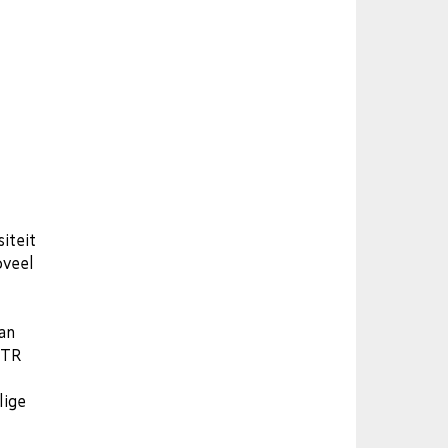
iteit
oveel
an
NTR
lige