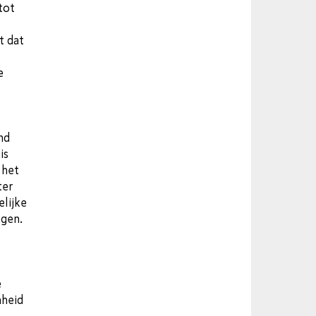
tot
t dat
e
nd
is
 het
ter
elijke
rgen.
e
nheid