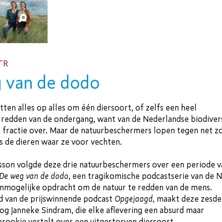
TR
 van de dodo
ten alles op alles om één diersoort, of zelfs een heel
 redden van de ondergang, want van de Nederlandse biodivers
n fractie over. Maar de natuurbeschermers lopen tegen net z
s de dieren waar ze voor vechten.
rsson volgde deze drie natuurbeschermers over een periode v
De weg van de dodo
, een tragikomische podcastserie van de 
onmogelijke opdracht om de natuur te redden van de mens.
nd van de prijswinnende podcast
Opgejaagd
, maakt deze zesde
og Janneke Sindram, die elke aflevering een absurd maar
rookje vertelt over een uitgestorven diersoort.