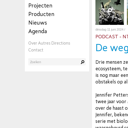
Projecten
Producten
Nieuws
dinsdag 11 juni 2024 /
Agenda
PODCAST - N
Over Autres Directions
De weg
Contact
Drie mensen zet
ecosysteem, te
is nog maar ee
obstakels op al
Jennifer Pette
twee jaar voor
over de haast 
Jennifer, beke
serie met biolo
waargebeurd sp