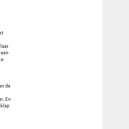
et
laas
 een
ke
an de
ar. En
 klap