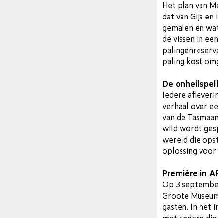
Het plan van Ma
dat van Gijs e
gemalen en wat
de vissen in e
palingenreserv
paling kost om
De onheilspel
Iedere afleveri
verhaal over ee
van de Tasmaans
wild wordt gesp
wereld die opst
oplossing voor
Première in A
Op 3 september
Groote Museum 
gasten. In het