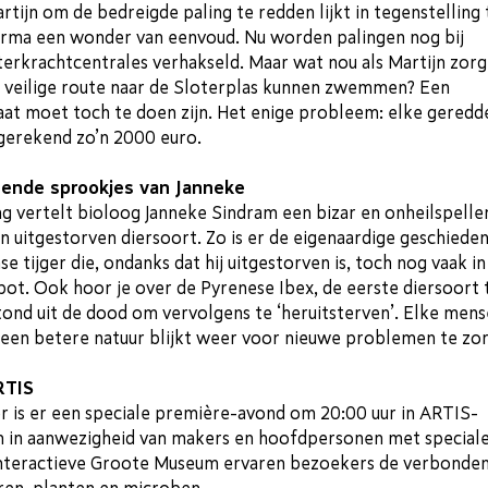
rtijn om de bedreigde paling te redden lijkt in tegenstelling 
n Irma een wonder van eenvoud. Nu worden palingen nog bij
erkrachtcentrales verhakseld. Maar wat nou als Martijn zorg
en veilige route naar de Sloterplas kunnen zwemmen? Een
aat moet toch te doen zijn. Het enige probleem: elke geredd
gerekend zo’n 2000 euro.
lende sprookjes van Janneke
ng vertelt bioloog Janneke Sindram een bizar en onheilspelle
n uitgestorven diersoort. Zo is er de eigenaardige geschieden
e tijger die, ondanks dat hij uitgestorven is, toch nog vaak in
ot. Ook hoor je over de Pyrenese Ibex, de eerste diersoort 
ond uit de dood om vervolgens te ‘heruitsterven’. Elke mens
 een betere natuur blijkt weer voor nieuwe problemen te zo
RTIS
 is er een speciale première-avond om 20:00 uur in ARTIS-
in aanwezigheid van makers en hoofdpersonen met special
 interactieve Groote Museum ervaren bezoekers de verbonde