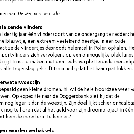
nen van
De weg van de dodo
:
eleisende vlinders
l dertig jaar één vlindersoort van de ondergang te redden: h
elblauwtje, een extreem veeleisend beestje. In een oude
at ze de vlindertjes desnoods helemaal in Polen ophalen. He
mportvlinders zich vervolgens op een onmogelijke plek langs
krijgt Irma te maken met een reeks verpletterende menselij
 alle tegenslag gelooft Irma heilig dat het haar gaat lukken.
derwaterwoestijn
bepaald geen kleine dromen: hij wil de hele Noordzee weer v
wen. Op expeditie naar de Doggersbank ziet hij dat de
og leger is dan de woestijn. Zijn doel lijkt schier onhaalba
óók nog te horen dat al het geld voor zijn droomproject in één
het hem de moed erin te houden?
ngen worden verhakseld