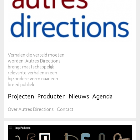
Verhalen die verteld moeten
worden. Autres Directions
brengt maatschappelijk
relevante verhalen in een
bijzondere vorm naar een
breed publiek.
Projecten
Producten
Nieuws
Agenda
Over Autres Directions
Contact