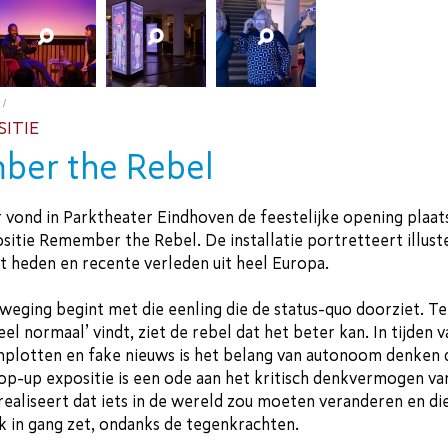
 /
SITIE
er the Rebel
vond in Parktheater Eindhoven de feestelijke opening plaat
itie Remember the Rebel. De installatie portretteert illust
t heden en recente verleden uit heel Europa.
eging begint met die eenling die de status-quo doorziet. Te
el normaal’ vindt, ziet de rebel dat het beter kan. In tijden v
omplotten en fake nieuws is het belang van autonoom denken 
op-up expositie is een ode aan het kritisch denkvermogen va
h realiseert dat iets in de wereld zou moeten veranderen en di
k in gang zet, ondanks de tegenkrachten.