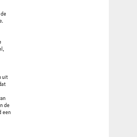
 de
e.
e
l,
 uit
dat
van
an de
d een