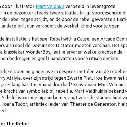
n door illustrator
Mart Veldhuis
verbeeld in levensgrote
in de bezoeker steeds twee situaties krijgt voorgeschoteld:
 de rebel tegen strijdt, én de door de rebel gewenste situati
n andere bril, dan verandert de werkelijkheid voor je ogen.
e installatie is het spel Rebel with a Cause, een Arcade Gam
rs als rebel de Dominante Dictator moeten verslaan. Het spe
e klassieker WonderBoy, laat je ervaren welke krachten de
nen bedreigen en geeft handvatten voor kritisch denken.
telijke opening gingen we in gesprek met één van de rebellen
erry Afriyie, over zijn strijd tegen Zwarte Piet. Hoe kwam het 
t jarenlang haast niemand doorhad? Kunstenaar Mart Veldhuis
e kracht van symboliek bij rebellie. Mart Veldhuis is bekend 
n Schuld’ waarmee hij aandacht vraagt voor de studieschuld v
. Ioana Tudor, artistiek leider van Theater de Generator, hiel
eech.
r the Rebel