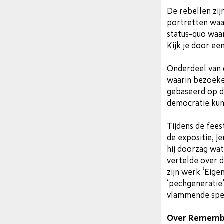
De rebellen zij
portretten waar
status-quo waar
Kijk je door ee
Onderdeel van d
waarin bezoeke
gebaseerd op d
democratie kun
Tijdens de fees
de expositie, J
hij doorzag wa
vertelde over d
zijn werk ‘Eige
‘pechgeneratie’
vlammende sp
Over Remembe