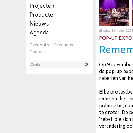
Projecten
Producten
Nieuws
dinsdag 3 oktober 2023
Agenda
POP-UP EXPO
Over Autres Directions
Rememb
Contact
Op 9 november 
de pop-up expos
rebellen van he
Elke protestbew
iedereen het ‘he
polarisatie, c
te groter. De p
‘rebel’ die zic
verandering oo