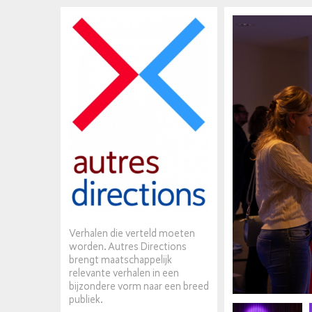
Verhalen die verteld moeten
worden. Autres Directions
brengt maatschappelijk
relevante verhalen in een
bijzondere vorm naar een breed
publiek.