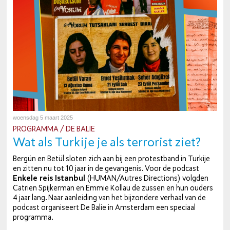
woensdag 5 maart 2025
PROGRAMMA / DE BALIE
Wat als Turkije je als terrorist ziet?
Bergün en Betül sloten zich aan bij een pro­test­band in Turkije
en zitten nu tot 10 jaar in de ge­van­ge­nis. Voor de podcast
Enkele reis Istanbul
(HUMAN/Autres Di­rec­ti­ons) volgden
Catrien Spij­ker­man en Emmie Kollau de zussen en hun ouders
4 jaar lang. Naar aan­lei­ding van het bij­zon­de­re verhaal van de
podcast or­ga­ni­seert De Balie in Amsterdam een speciaal
programma.