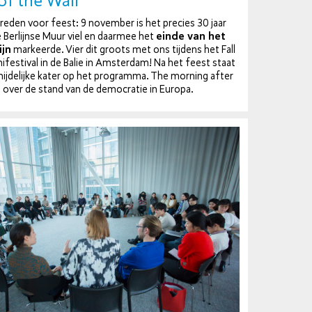
 of the Wall
r reden voor feest: 9 november is het precies 30 jaar
 Berlijnse Muur viel en daarmee het
einde van het
ijn
markeerde. Vier dit groots met ons tijdens het Fall
ni­fes­ti­val in de Balie in Amsterdam! Na het feest staat
mij­de­lij­ke kater op het programma. The morning after
over de stand van de de­mo­cra­tie in Europa.