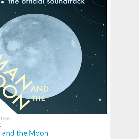
rt 2020
K
 and the Moon