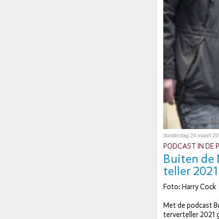
donderdag 24 maart 2
PODCAST IN DE P
Buiten de 
tel­ler 2021
Foto: Harry Cock
Met de podcast Bu
ter­ver­tel­ler 202