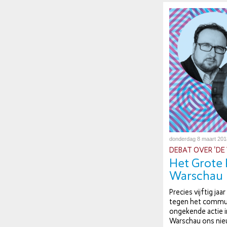
donderdag 8 maart 201
DEBAT OVER 'DE 
Het Grote 
Warschau
Precies vijftig ja
tegen het com­mu­
ongekende actie i
Warschau ons nieu