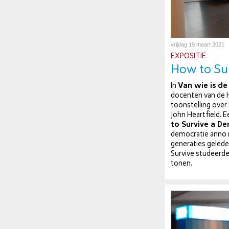
vrijdag 19 maart 2021
EXPOSITIE
How to Su
In
Van wie is de
docenten van de H
toon­stel­ling ove
John Heart­field.
to Survive a 
de­mo­cra­tie anno
ge­ne­ra­ties gele
Survive studeerde
tonen.