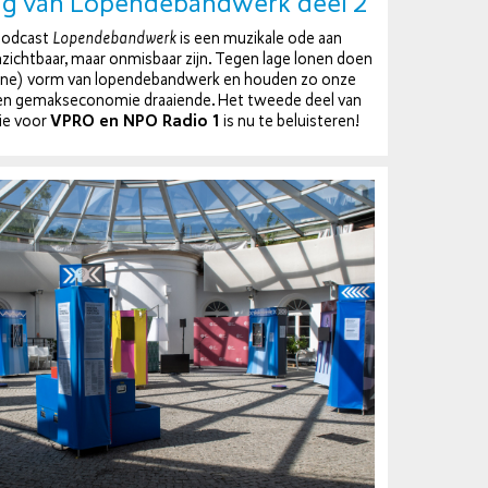
g van Lo­pen­de­band­werk deel 2
e podcast
Lo­pen­de­band­werk
is een muzikale ode aan
zicht­baar, maar onmisbaar zijn. Tegen lage lonen doen
ne) vorm van lo­pen­de­band­werk en houden zo onze
en ge­mak­seco­no­mie draaiende. Het tweede deel van
rie voor
VPRO en NPO Radio 1
is nu te be­luis­te­ren!