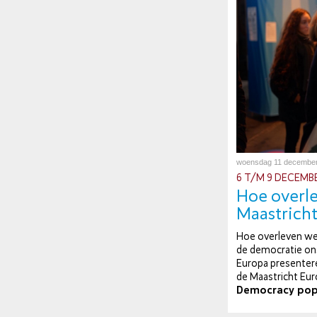
woensdag 11 decembe
6 T/M 9 DECEMB
Hoe overle
Maas­trich
Hoe overleven we 
de de­mo­cra­tie on
Europa pre­sen­te­
de Maas­tricht Eu
Democracy p
o