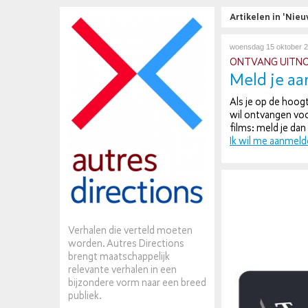
Artikelen in 'Nie
woensdag 15 oktober 
ONTVANG UIT­NO­D
Meld je aa
Als je op de hoogte
wil ontvangen voor 
films: meld je dan
Ik wil me aanmeld
Verhalen die verteld moeten
worden. Autres Directions
brengt maatschappelijk
relevante verhalen in een
bijzondere vorm naar een breed
publiek.