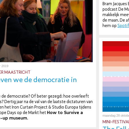
Bram Jacques B
podcast De Man
makkelijk meev
de maan. De af­t
hem op
Spoti
r 2019
ER MAAS­TRICHT
ven we de de­mo­cra­tie in
t
de de­mo­cra­tie? Of beter gezegd: hoe overleeft
s? Dertig jaar na de val van de laatste dic­ta­tu­ren van
ren het Iron Curtain Project & Studio Europa tijdens
rope Days op de Markt het
How to Survive a
maandag 28 oktob
p-up museum
.
MI­NI-FES­TI­V