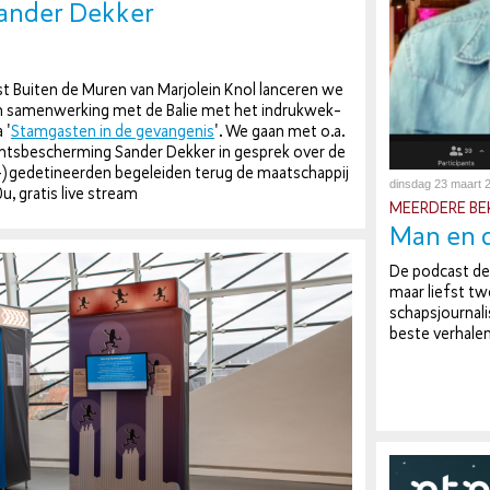
Sander Dekker
 Buiten de Muren van Marjolein Knol lanceren we
 sa­men­wer­king met de Balie met het in­druk­wek­
 '
Stam­gas­ten in de ge­van­ge­nis
'. We gaan met o.a.
hts­be­scher­ming Sander Dekker in gesprek over de
e­de­ti­neer­den be­ge­lei­den terug de maat­schap­pij
dinsdag 23 maart 
u, gratis live stream
MEERDERE BE­
Man en d
De podcast de
maar liefst tw
schaps­jour­na­l
beste ver­ha­le