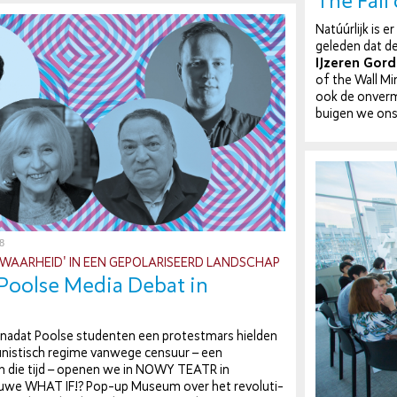
The Fall
Natúúrlijk is e
geleden dat de
IJzeren Gord
of the Wall Mi­
ook de on­ver­
buigen we ons 
8
WAARHEID' IN EEN GE­PO­LA­RI­SEERD LANDSCHAP
Poolse Media Debat in
ar nadat Poolse studenten een pro­test­mars hielden
nis­tisch regime vanwege censuur – een
n die tijd – openen we in NOWY TEATR in
we WHAT IF!? Pop-up Museum over het re­vo­lu­ti­