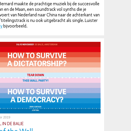
ernard maakte de prachtige muziek bij de suc­ces­vol­le
 en de Maan, een sound­track vol synths die je
oert van Nederland naar China naar de ach­ter­kant van
i­te­lingstrack is nu ook uit­ge­bracht als single. Luister
fy
bij­voor­beeld.
er 2019
AL IN DE BALIE