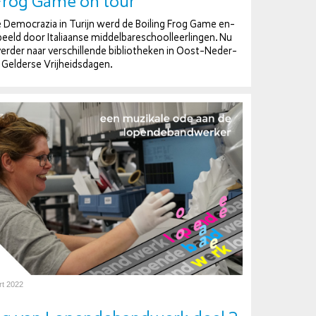
Frog Game on tour
 De­mo­cra­zia in Turijn werd de Boiling Frog Game en­
eeld door Ita­li­aan­se mid­del­ba­re­school­leer­lin­gen. Nu
erder naar ver­schil­len­de bi­bli­o­the­ken in Oost-Ne­der­
 Gelderse Vrij­heids­da­gen.
rt 2022