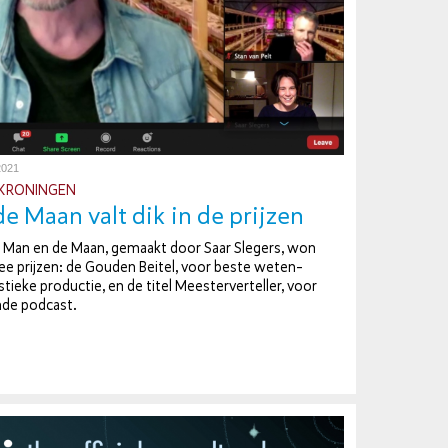
2021
KRO­NIN­GEN
e Maan valt dik in de prijzen
 Man en de Maan, gemaakt door Saar Slegers, won
ee prijzen: de Gouden Beitel, voor beste we­ten­
is­tie­ke productie, en de titel Mees­ter­ver­tel­ler, voor
n­de podcast.