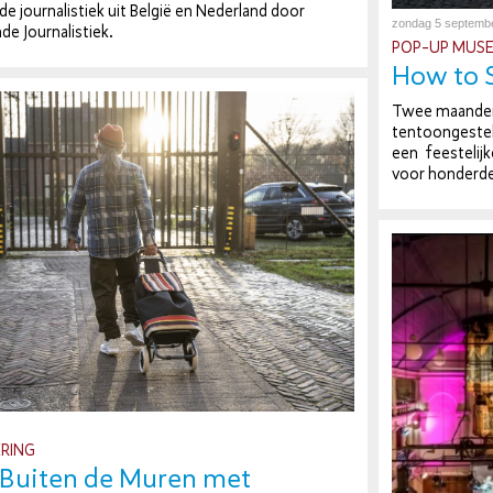
­de jour­na­lis­tiek uit België en Nederland door
zondag 5 septemb
de Jour­na­lis­tiek.
POP-UP MUSE
How to S
Twee maanden 
ten­toon­ge­ste
een fees­te­lij­
voor honderden 
RING
 Buiten de Muren met