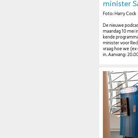
minister 
Foto: Harry Cock
De nieuwe podcast
maandag 10 mei in
ken­de programma
minister voor Rec
vraag hoe we (ex-)g
in. Aanvang: 20.00