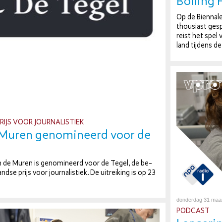
Boiling 
Op de Biennale
thou­si­ast gesp
reist het spel v
land tijdens de
PRIJS VOOR JOUR­NA­LIS­TIEK
Muren ge­no­mi­neerd voor de
 de Muren is ge­no­mi­neerd voor de Tegel, de be­
land­se prijs voor jour­na­lis­tiek. De uit­rei­king is op 23
donderdag 31 maa
PODCAST