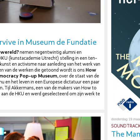
rvive in Museum de Fundatie
 wereld?
nemen ne­gentwin­tig alumni en
KU (kunst­aca­de­mie Utrecht) stelling in een ten­
r kunst en activisme naar aanleding van het werk van
 Een van de werken die getoond wordt is ons
How
Democracy Pop-up Museum
, over de staat van de
 nu en het leven in een Europese dictatuur een paar
den. Tijl Akkermans, een van de makers van How to
 aan de HKU en werd ge­se­lec­teerd om zijn werk te
donderdag 19 maa
SOUND­TRAC
The Man