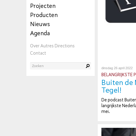
Projecten
Producten
Nieuws
Agenda
Over Autres Directions
Contact
dinsdag 26 april 2022
BE­LANG­RIJK­STE 
Buiten de 
Tegel!
De podcast Buiten
lang­rijk­ste Ne­der­
mei.