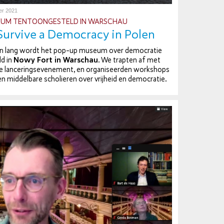
er 2021
UM TEN­TOON­GE­STELD IN WARSCHAU
urvive a Democracy in Polen
lang wordt het pop-up museum over de­mo­cra­tie
ld in
Nowy Fort in Warschau
. We trapten af met
ke lan­ce­rings­eve­ne­ment, en or­ga­ni­seer­den workshops
mid­del­ba­re scho­lie­ren over vrijheid en de­mo­cra­tie.