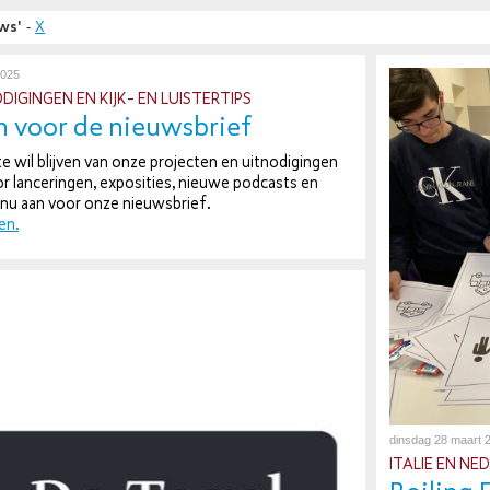
uws'
-
X
2025
I­GIN­GEN EN KIJK- EN LUIS­TER­TIPS
n voor de nieuws­brief
 wil blijven van onze projecten en uit­no­di­gin­gen
lan­ce­rin­gen, ex­po­si­ties, nieuwe podcasts en
 nu aan voor onze nieuws­brief.
en.
dinsdag 28 maart 
ITALIE EN NE