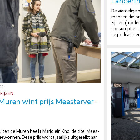
Lancerin
De vier­de­li­g
mensen die on­
zij een (moder
con­sump­tie- 
de pod­cast­se­
022
RIJZEN
Muren wint prijs Mees­ter­ver­
iten de Muren heeft Marjolein Knol de titel Mees­
1 gewonnen. Deze prijs wordt jaarlijks uit­ge­reikt aan