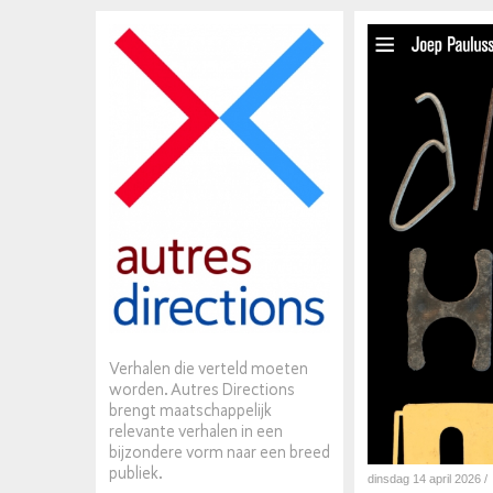
Verhalen die verteld moeten
worden. Autres Directions
brengt maatschappelijk
relevante verhalen in een
bijzondere vorm naar een breed
publiek.
dinsdag 14 april 2026 /