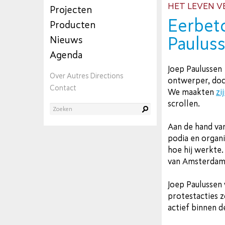
HET LEVEN V
Projecten
Eerbet
Producten
Paulus
Nieuws
Agenda
Joep Paulussen
Over Autres Directions
ontwerper, doc
Contact
We maakten
zi
scrollen.
Aan de hand va
podia en organi
hoe hij werkte. 
van Amsterdam 
Joep Paulussen
protestacties z
actief binnen 