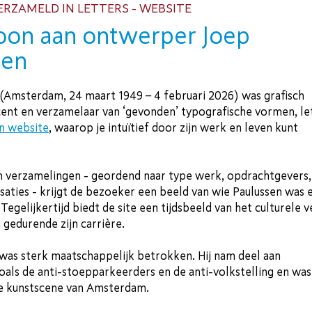
ERZAMELD IN LETTERS - WEBSITE
oon aan ontwerper Joep
sen
 (Amsterdam, 24 maart 1949 – 4 februari 2026) was grafisch
ent en verzamelaar van ‘gevonden’ typografische vormen, let
jn website
, waarop je intuïtief door zijn werk en leven kunt
n verzamelingen - geordend naar type werk, opdrachtgevers,
saties - krijgt de bezoeker een beeld van wie Paulussen was 
Tegelijkertijd biedt de site een tijdsbeeld van het culturele v
gedurende zijn carrière.
 was sterk maatschappelijk betrokken. Hij nam deel aan
oals de anti-stoepparkeerders en de anti-volkstelling en was
de kunstscene van Amsterdam.