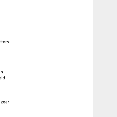
ters.
en
eld
 zeer