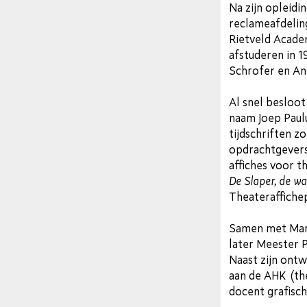
Na zijn opleidi
reclameafdeling
Rietveld Acade
afstuderen in 19
Schrofer en An
Al snel besloot
naam Joep Paul
tijdschriften z
opdrachtgevers 
affiches voor t
De Slaper, de w
Theateraffichep
Samen met Marij
later Meester 
Naast zijn ont
aan de AHK (the
docent grafisc