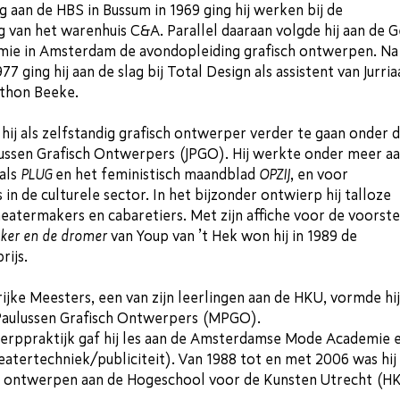
ng aan de HBS in Bussum in 1969 ging hij werken bij de
 van het warenhuis C&A. Parallel daaraan volgde hij aan de G
mie in Amsterdam de avondopleiding grafisch ontwerpen. Na 
77 ging hij aan de slag bij Total Design als assistent van Jurri
thon Beeke.
 hij als zelfstandig grafisch ontwerper verder te gaan onder 
ussen Grafisch Ontwerpers (JPGO). Hij werkte onder meer a
oals
PLUG
en het feministisch maandblad
OPZIJ
, en voor
in de culturele sector. In het bijzonder ontwierp hij talloze
heatermakers en cabaretiers. Met zijn affiche voor de voorste
aker en de dromer
van Youp van ’t Hek won hij in 1989 de
rijs.
ke Meesters, een van zijn leerlingen aan de HKU, vormde hij
Paulussen Grafisch Ontwerpers (MPGO).
werppraktijk gaf hij les aan de Amsterdamse Mode Academie 
atertechniek/publiciteit). Van 1988 tot en met 2006 was hij
h ontwerpen aan de Hogeschool voor de Kunsten Utrecht (H