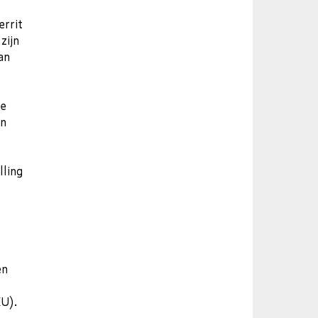
errit
zijn
aan
de
an
lling
en
KU).