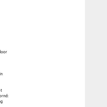
door
in
et
ornd:
ng