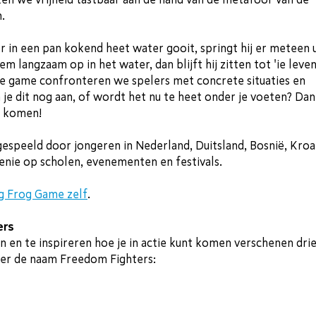
.
er in een pan kokend heet water gooit, springt hij er meteen u
m langzaam op in het water, dan blijft hij zitten tot 'ie leve
de game confronteren we spelers met concrete situaties en
 je dit nog aan, of wordt het nu te heet onder je voeten? Dan
e komen!
espeeld door jongeren in Nederland, Duitsland, Bosnië, Kroa
nie op scholen, evenementen en festivals.
ng Frog Game zelf
.
ers
n en te inspireren hoe je in actie kunt komen verschenen dri
der de naam Freedom Fighters: