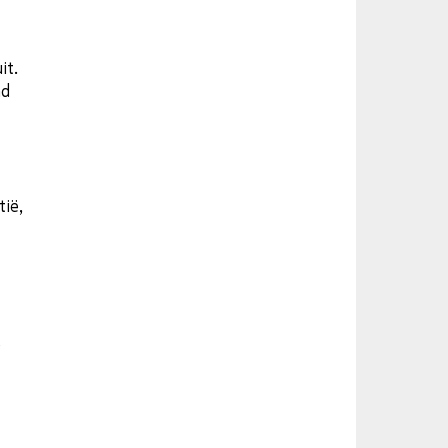
it.
nd
tië,
e