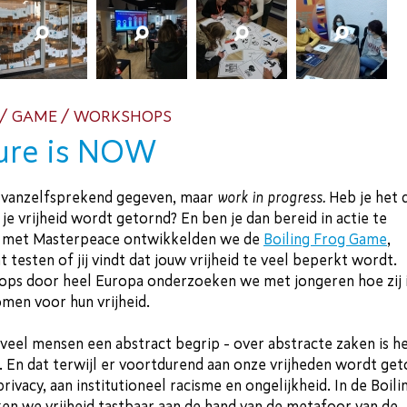
 / GAME / WORKSHOPS
ure is NOW
en vanzelfsprekend gegeven, maar
work in progress.
Heb je het 
je vrijheid wordt getornd? En ben je dan bereid in actie te
met Masterpeace ontwikkelden we de
Boiling Frog Game
,
 testen of jij vindt dat jouw vrijheid te veel beperkt wordt.
ops door heel Europa onderzoeken we met jongeren hoe zij 
omen voor hun vrijheid.
r veel mensen een abstract begrip - over abstracte zaken is h
. En dat terwijl er voortdurend aan onze vrijheden wordt get
rivacy, aan institutioneel racisme en ongelijkheid. In de Boili
n we vrijheid tastbaar aan de hand van de metafoor van de