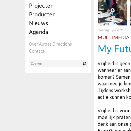
Projecten
Producten
Nieuws
dinsdag 6 juli 2021 /
Agenda
MULTIMEDIA
Over Autres Directions
My Fut
Contact
Vrijheid is ge
wanneer er aan 
komen? Samen 
waarmee je kunt
Tijdens worksh
actie kunnen k
Vrijheid is voo
moeilijk praten
denk aan onze p
Frog Game make