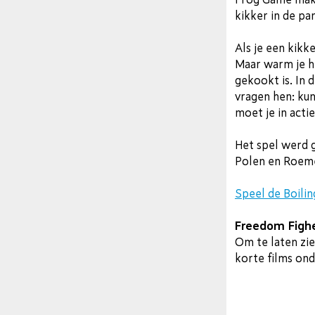
kikker in de pan
Als je een kikk
Maar warm je he
gekookt is. In 
vragen hen: kun
moet je in acti
Het spel werd g
Polen en Roeme
Speel de Boili
Freedom Figh
Om te laten zie
korte films on